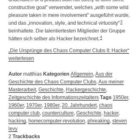
constructive goal” verwendet, welches „with some wild
pleasure taken in mere involvement” ausgeführt wurde,
3
und das „innovation, style, and technical virtuosity“
beinhaltete. Die talentiertesten Mitglieder der Gruppe
4
hätten sich selber als Hacker bezeichnet.
„Die Ursprünge des Chaos Computer Clubs II: Hacker“
weiterlesen
Autor
matthias
Kategorien
Allgemein
,
Aus der
Geschichte des Chaos Computer Clubs
,
Aus meiner
Masterarbeit
,
Geschichte
,
Hackergeschichte
,
Zeitgeschichte des Informationszeitalters
Tags
1950er
,
1960er
,
1970er
,
1980er
,
20. Jahrhundert
,
chaos
computer club
,
counterculture
,
Geschichte
,
hacker
,
hacking
,
homecomputer-revolution
,
phreaking
,
steven
levy
2
Trackbacks