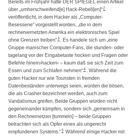
Bereits im Frühjahr hatte DER SPIEGEL einen Artikel
2
über „umherschweifend[e] Hack-Rebell[en]“
veröffentlicht, in dem Hacker als „Computer-
Besessene“ vorgestellt worden, „die in dem
rechnervernetzten Amerika ein elektronisches Spiel
3
ohne Grenzen treiben“
. Es handele sich um „eine
Gruppe manischer Computer-Fans, die stunden- oder
tagelang vor der Eingabetaste hocken und Fragen oder
Befehle hinein›hacken‹ – kaum daß sie sich Zeit zum
4
Essen und zum Schlafen nehmen“
. Während die
guten Hacker nur wie Touristen in fremden
Datenbeständen unterwegs seien, würden die bösen,
die als Crasher bezeichnet werden, auch zum
Vandalismus greifen. Beide Gruppen würden nicht
gegeneinander kämpfen, sondern sich „gemeinsam in
den Rechnernetzen [tummeln] – beide Gruppen
betrachten sich als Opfer eines als ungerecht
5
empfundenen Systems.“
Während einige Hacker mit