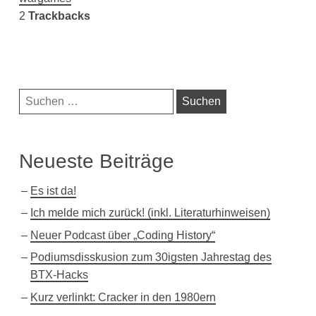
2
Trackbacks
Navigationsleiste
Suchen
nach:
Neueste Beiträge
Es ist da!
Ich melde mich zurück! (inkl. Literaturhinweisen)
Neuer Podcast über „Coding History“
Podiumsdisskusion zum 30igsten Jahrestag des
BTX-Hacks
Kurz verlinkt: Cracker in den 1980ern