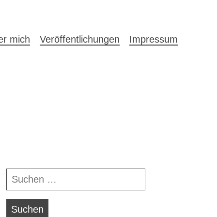
auptnavigation
er mich
Veröffentlichungen
Impressum
Navigationsleiste
Suchen
nach: