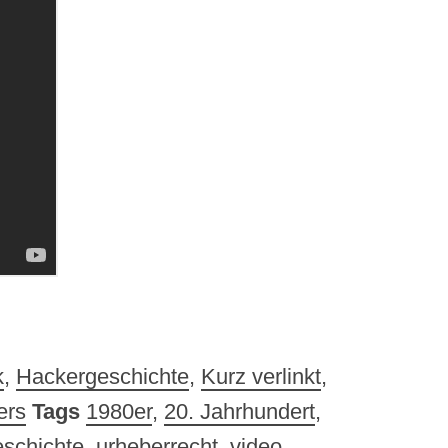
k
,
Hackergeschichte
,
Kurz verlinkt
,
ers
Tags
1980er
,
20. Jahrhundert
,
schichte
,
urheberrecht
,
video