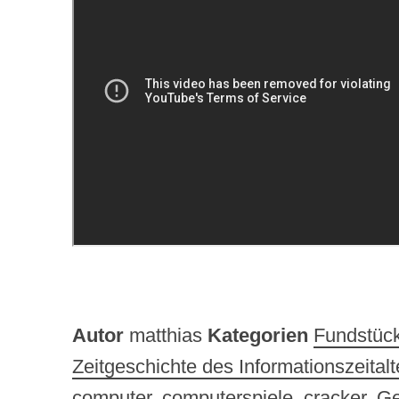
Autor
matthias
Kategorien
Fundstüc
Zeitgeschichte des Informationszeitalt
computer
,
computerspiele
,
cracker
,
Ge