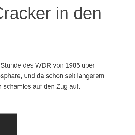
Cracker in den
en Stunde des WDR von 1986 über
os
phäre,
und da schon seit längerem
h schamlos auf den Zug auf.