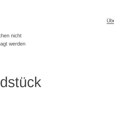
H
Üb
hen nicht
sagt werden
dstück