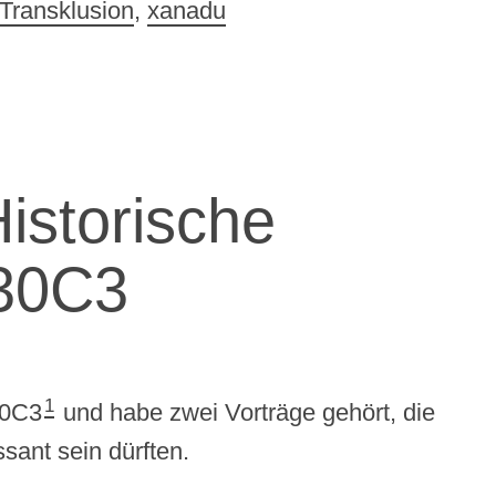
Transklusion
,
xanadu
Historische
 30C3
1
30C3
und habe zwei Vorträge gehört, die
ssant sein dürften.