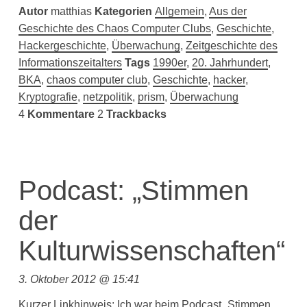
Autor
matthias
Kategorien
Allgemein
,
Aus der
Geschichte des Chaos Computer Clubs
,
Geschichte
,
Hackergeschichte
,
Überwachung
,
Zeitgeschichte des
Informationszeitalters
Tags
1990er
,
20. Jahrhundert
,
BKA
,
chaos computer club
,
Geschichte
,
hacker
,
Kryptografie
,
netzpolitik
,
prism
,
Überwachung
4
Kommentare
2
Trackbacks
Podcast: „Stimmen
der
Kulturwissenschaften“
3. Oktober 2012 @ 15:41
Kurzer Linkhinweis: Ich war beim Podcast „Stimmen