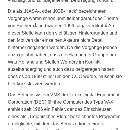
– schlägt und zur allgemeinen Belustigung vorführt.
Die als „NASA-„ oder „KGB-Hack“ bezeichneten
Vorgänge waren schon unmittelbar darauf das Thema
1
2
von Büchern
und wurden 1999 sogar verfilmt.
An
dieser Stelle kann den vielfältigen Hintergründen und
den Motiven der einzelnen Akteure nicht Detail
hinterher gegangen werden. Da die Vorgänge jedoch
dazu geführt haben, dass die Hamburger Gruppe um
Wau Holland und Steffen Wernéry im Konflikt
auseinanderging und auch dazu beigetragen haben,
dass es ab 1989 stiller um den CCC wurde, müssen sie
hier kurz skizziert werden.
Das Betriebssystem VMS der Firma Digital Equipment
Corporation (DEC) für ihre Computer des Typs VAX
enthielt seit 1986 ein Fehler, der das Einschleusen
eines als „Trojanisches Pferd“ bezeichnetes Programm
ermöglichte, mit dem das Benutzerkonto eines
3