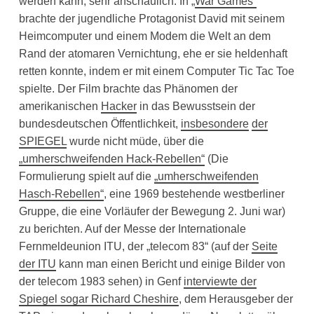
werden kann, sehr anschaulich. In „
War Games“
brachte der jugendliche Protagonist David mit seinem
Heimcomputer und einem Modem die Welt an dem
Rand der atomaren Vernichtung, ehe er sie heldenhaft
retten konnte, indem er mit einem Computer Tic Tac Toe
spielte. Der Film brachte das Phänomen der
amerikanischen
Hacker
in das Bewusstsein der
bundesdeutschen Öffentlichkeit,
insbesondere
der
SPIEGEL
wurde nicht müde, über die
„umherschweifenden Hack-Rebellen“
(Die
Formulierung spielt auf die
„umherschweifenden
Hasch-Rebellen“
, eine 1969 bestehende westberliner
Gruppe, die eine Vorläufer der Bewegung 2. Juni war)
zu berichten. Auf der Messe der Internationale
Fernmeldeunion ITU, der „telecom 83“ (auf der
Seite
der ITU
kann man einen Bericht und einige Bilder von
der telecom 1983 sehen) in Genf
interviewte der
Spiegel sogar Richard Cheshire
, dem Herausgeber der