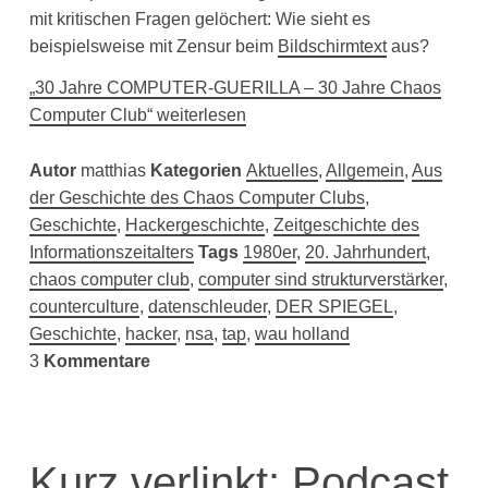
mit kritischen Fragen gelöchert: Wie sieht es
beispielsweise mit Zensur beim
Bildschirmtext
aus?
„30 Jahre COMPUTER-GUERILLA – 30 Jahre Chaos
Computer Club“ weiterlesen
Autor
matthias
Kategorien
Aktuelles
,
Allgemein
,
Aus
der Geschichte des Chaos Computer Clubs
,
Geschichte
,
Hackergeschichte
,
Zeitgeschichte des
Informationszeitalters
Tags
1980er
,
20. Jahrhundert
,
chaos computer club
,
computer sind strukturverstärker
,
counterculture
,
datenschleuder
,
DER SPIEGEL
,
Geschichte
,
hacker
,
nsa
,
tap
,
wau holland
3
Kommentare
Kurz verlinkt: Podcast