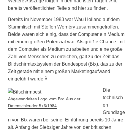
Weitere Auszüge folgen in den nächsten Tagen. Alle
bereits veröffentlichten Teile sind
hier
zu finden.
Bereits im November 1983 war Wau Holland auf dem
Stammtisch mit Steffen Wernéry zusammengetroffen.
Beide waren sich einig, dass der Computer ein Medium
mit einem großen Potenzial war. Als größte Chance, mit
dem Computer als Medium zu arbeiten und eine große
Zahl von Menschen zu erreichen, galt zu der Zeit das
Bildschirmtextsystem der Bundespost (Btx), das zu der
Zeit gerade mit einem großen Marketingaufwand
1
eingeführt wurde.
Die
technisch
Abgewandeltes Logo vom Btx. Aus der
en
Datenschleuder 5+6/1984
.
Grundlage
n von Btx waren bei seiner Einführung bereits 10 Jahre
alt. Anfang der Siebziger Jahre von der britischen