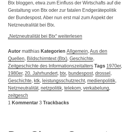
Btx bloggen, etwa zum Einfluss der Wirtschafts auf die
Gestaltung von Btx oder zur fatalen Endgerätepolitik
der Bundespost. Aber nun erst mal zum Aspekt der
Netzneutralität bei Btx.
„Netzneutralität bei Btx“ weiterlesen
Autor
matthias
Kategorien
Allgemein
,
Aus den
Quellen
,
Bildschirmtext (Btx)
,
Geschichte
,
Zeitgeschichte des Informationszeitalters
Tags
1970er
,
1980er
,
20. Jahrhundert
,
btx
,
bundespost
,
drossel
,
Geschichte
,
ktk
,
leistungsschutzrecht
,
medienpolitik
,
Netzneutralität
,
netzpolitik
,
telekom
,
verkabelung
,
zeitgesch
1
Kommentar
3
Trackbacks