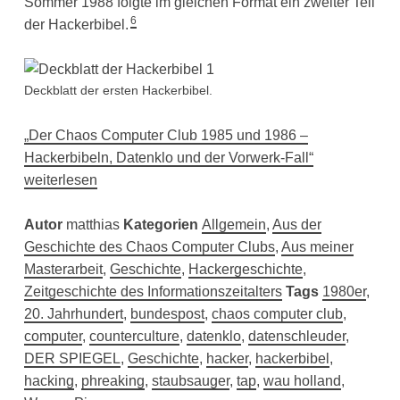
Sommer 1988 folgte im gleichen Format ein zweiter Teil
6
der Hackerbibel.
Deckblatt der ersten Hackerbibel.
„Der Chaos Computer Club 1985 und 1986 –
Hackerbibeln, Datenklo und der Vorwerk-Fall“
weiterlesen
Autor
matthias
Kategorien
Allgemein
,
Aus der
Geschichte des Chaos Computer Clubs
,
Aus meiner
Masterarbeit
,
Geschichte
,
Hackergeschichte
,
Zeitgeschichte des Informationszeitalters
Tags
1980er
,
20. Jahrhundert
,
bundespost
,
chaos computer club
,
computer
,
counterculture
,
datenklo
,
datenschleuder
,
DER SPIEGEL
,
Geschichte
,
hacker
,
hackerbibel
,
hacking
,
phreaking
,
staubsauger
,
tap
,
wau holland
,