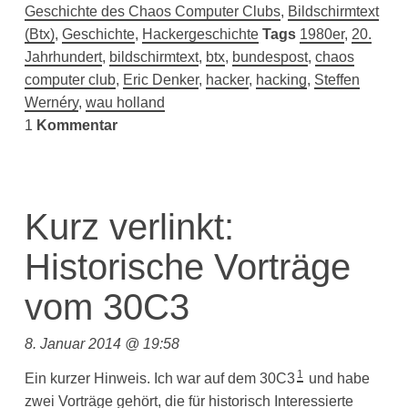
Geschichte des Chaos Computer Clubs
,
Bildschirmtext
(Btx)
,
Geschichte
,
Hackergeschichte
Tags
1980er
,
20.
Jahrhundert
,
bildschirmtext
,
btx
,
bundespost
,
chaos
computer club
,
Eric Denker
,
hacker
,
hacking
,
Steffen
Wernéry
,
wau holland
1
Kommentar
Kurz verlinkt:
Historische Vorträge
vom 30C3
8. Januar 2014 @ 19:58
1
Ein kurzer Hinweis. Ich war auf dem 30C3
und habe
zwei Vorträge gehört, die für historisch Interessierte