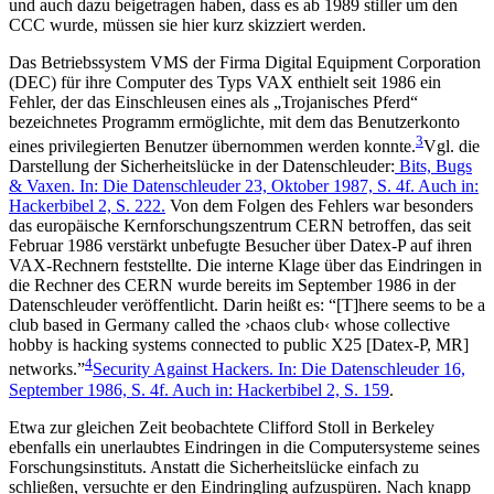
und auch dazu beigetragen haben, dass es ab 1989 stiller um den
CCC wurde, müssen sie hier kurz skizziert werden.
Das Betriebssystem VMS der Firma Digital Equipment Corporation
(DEC) für ihre Computer des Typs VAX enthielt seit 1986 ein
Fehler, der das Einschleusen eines als „Trojanisches Pferd“
bezeichnetes Programm ermöglichte, mit dem das Benutzerkonto
3
eines privilegierten Benutzer übernommen werden konnte.
Vgl. die
Darstellung der Sicherheitslücke in der Datenschleuder:
Bits, Bugs
& Vaxen. In: Die Datenschleuder 23, Oktober 1987, S. 4f. Auch in:
Hackerbibel 2, S. 222.
Von dem Folgen des Fehlers war besonders
das europäische Kernforschungszentrum CERN betroffen, das seit
Februar 1986 verstärkt unbefugte Besucher über Datex-P auf ihren
VAX-Rechnern feststellte. Die interne Klage über das Eindringen in
die Rechner des CERN wurde bereits im September 1986 in der
Datenschleuder veröffentlicht. Darin heißt es: “[T]here seems to be a
club based in Germany called the ›chaos club‹ whose collective
hobby is hacking systems connected to public X25 [Datex-P, MR]
4
networks.”
Security Against Hackers. In: Die Datenschleuder 16,
September 1986, S. 4f. Auch in: Hackerbibel 2, S. 159
.
Etwa zur gleichen Zeit beobachtete Clifford Stoll in Berkeley
ebenfalls ein unerlaubtes Eindringen in die Computersysteme seines
Forschungsinstituts. Anstatt die Sicherheitslücke einfach zu
schließen, versuchte er den Eindringling aufzuspüren. Nach knapp