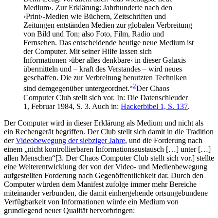
Medium‹. Zur Erklärung: Jahrhunderte nach den
›Print‹-Medien wie Büchern, Zeitschriften und
Zeitungen entständen Medien zur globalen Verbreitung
von Bild und Ton; also Foto, Film, Radio und
Fernsehen. Das entscheidende heutige neue Medium ist
der Computer. Mit seiner Hilfe lassen sich
Informationen ›über alles denkbare‹ in dieser Galaxis
übermitteln und – kraft des Verstandes – wird neues
geschaffen. Die zur Verbreitung benutzten Techniken
2
sind demgegenüber untergeordnet.“
Der Chaos
Computer Club stellt sich vor. In: Die Datenschleuder
1, Februar 1984, S. 3. Auch in:
Hackerbibel 1, S. 137
.
Der Computer wird in dieser Erklärung als Medium und nicht als
ein Rechengerät begriffen. Der Club stellt sich damit in die Tradition
der
Videobewegung der siebziger Jahre
, und die Forderung nach
einem „nicht kontrollierbaren Informationsaustausch […] unter […]
allen Menschen“[3. Der Chaos Computer Club stellt sich vor.] stellte
eine Weiterentwicklung der von der Video- und Medienbewegung
aufgestellten Forderung nach Gegenöffentlichkeit dar. Durch den
Computer würden dem Manifest zufolge immer mehr Bereiche
miteinander verbunden, die damit einhergehende ortsungebundene
Verfügbarkeit von Informationen würde ein Medium von
grundlegend neuer Qualität hervorbringen: