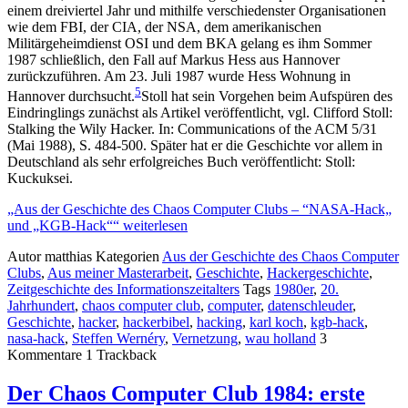
einem dreiviertel Jahr und mithilfe verschiedenster Organisationen
wie dem FBI, der CIA, der NSA, dem amerikanischen
Militärgeheimdienst OSI und dem BKA gelang es ihm Sommer
1987 schließlich, den Fall auf Markus Hess aus Hannover
zurückzuführen. Am 23. Juli 1987 wurde Hess Wohnung in
5
Hannover durchsucht.
Stoll hat sein Vorgehen beim Aufspüren des
Eindringlings zunächst als Artikel veröffentlicht, vgl. Clifford Stoll:
Stalking the Wily Hacker. In: Communications of the ACM 5/31
(Mai 1988), S. 484-500. Später hat er die Geschichte vor allem in
Deutschland als sehr erfolgreiches Buch veröffentlicht: Stoll:
Kuckuksei.
„Aus der Geschichte des Chaos Computer Clubs – “NASA-Hack„
und „KGB-Hack““ weiterlesen
Autor
matthias
Kategorien
Aus der Geschichte des Chaos Computer
Clubs
,
Aus meiner Masterarbeit
,
Geschichte
,
Hackergeschichte
,
Zeitgeschichte des Informationszeitalters
Tags
1980er
,
20.
Jahrhundert
,
chaos computer club
,
computer
,
datenschleuder
,
Geschichte
,
hacker
,
hackerbibel
,
hacking
,
karl koch
,
kgb-hack
,
nasa-hack
,
Steffen Wernéry
,
Vernetzung
,
wau holland
3
Kommentare
1
Trackback
Der Chaos Computer Club 1984: erste