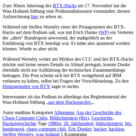
Zum 30sten Jahrestag des
BTX-Hacks
am 17. November hat die
Wau-Holland-Stiftung eine Podiumsdiskussion veranstaltet, dessen
Aufzeichnung
hier
zu sehen ist.
Während mit Steffen Wernéry einer der Protagonisten des BTX-
Hacks auf dem Podium saß, war mit Erich Danke (
WP)
ein Vertreter
der „alten“ Bundespost anwesend, der maßgeblich an der
Einführung von BTX beteiligt war. Es hätte also spannend werden
können. Wurde es aber nicht.
Während Wernéry weiter am Mythos des CCC und des BTX-Hacks
strickte und keine neuen Details zu Ablauf preisgab, konnte Danke
ebenfalls nicht zur Aufklärung der technischen Zusammenhänge
beitragen. Die Post scheint sich bei BTX weitgehend auf IBM
verlassen zu haben, selbst bei Fragen der Verschlüsselung. Zu den
Hintergründen von BTX
sagte er nichts.
Interessanter als das Podium ist allerdings das Begleitmaterial der
Wau-Holland-Stiftung „
aus dem Hackerarchiv
„.
Autor
matthias
Kategorien
Allgemein
,
Aus der Geschichte des
Chaos Computer Clubs
,
Bildschirmtext (Btx)
,
Geschichte
,
Hackergeschichte
Tags
1980er
,
20. Jahrhundert
,
bildschirmtext
,
btx
,
bundespost
,
chaos computer club
,
Eric Denker
,
hacker
,
hacking
,
Steffen Wernéry
,
wau holland
1
Kommentar