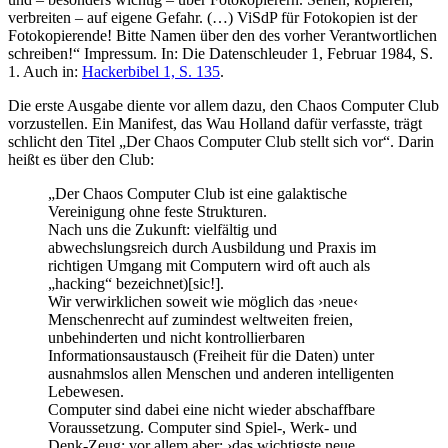
verbreiten – auf eigene Gefahr. (…) ViSdP für Fotokopien ist der
Fotokopierende! Bitte Namen über den des vorher Verantwortlichen
schreiben!“ Impressum. In: Die Datenschleuder 1, Februar 1984, S.
1. Auch in:
Hackerbibel 1, S. 135
.
Die erste Ausgabe diente vor allem dazu, den Chaos Computer Club
vorzustellen. Ein Manifest, das Wau Holland dafür verfasste, trägt
schlicht den Titel „Der Chaos Computer Club stellt sich vor“. Darin
heißt es über den Club:
„Der Chaos Computer Club ist eine galaktische
Vereinigung ohne feste Strukturen.
Nach uns die Zukunft: vielfältig und
abwechslungsreich durch Ausbildung und Praxis im
richtigen Umgang mit Computern wird oft auch als
„hacking“ bezeichnet)[sic!].
Wir verwirklichen soweit wie möglich das ›neue‹
Menschenrecht auf zumindest weltweiten freien,
unbehinderten und nicht kontrollierbaren
Informationsaustausch (Freiheit für die Daten) unter
ausnahmslos allen Menschen und anderen intelligenten
Lebewesen.
Computer sind dabei eine nicht wieder abschaffbare
Voraussetzung. Computer sind Spiel-, Werk- und
Denk-Zeug: vor allem aber: ›das wichtigste neue