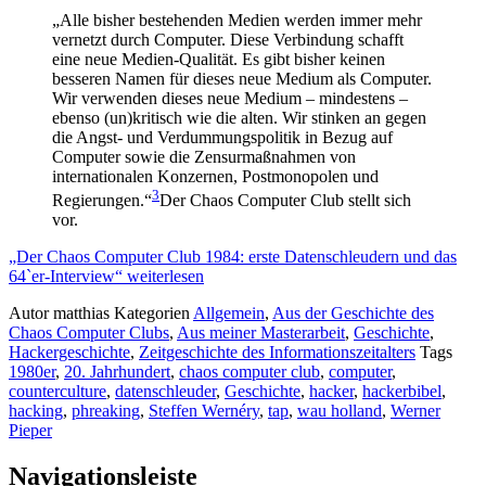
„Alle bisher bestehenden Medien werden immer mehr
vernetzt durch Computer. Diese Verbindung schafft
eine neue Medien-Qualität. Es gibt bisher keinen
besseren Namen für dieses neue Medium als Computer.
Wir verwenden dieses neue Medium – mindestens –
ebenso (un)kritisch wie die alten. Wir stinken an gegen
die Angst- und Verdummungspolitik in Bezug auf
Computer sowie die Zensurmaßnahmen von
internationalen Konzernen, Postmonopolen und
3
Regierungen.“
Der Chaos Computer Club stellt sich
vor.
„Der Chaos Computer Club 1984: erste Datenschleudern und das
64`er-Interview“ weiterlesen
Autor
matthias
Kategorien
Allgemein
,
Aus der Geschichte des
Chaos Computer Clubs
,
Aus meiner Masterarbeit
,
Geschichte
,
Hackergeschichte
,
Zeitgeschichte des Informationszeitalters
Tags
1980er
,
20. Jahrhundert
,
chaos computer club
,
computer
,
counterculture
,
datenschleuder
,
Geschichte
,
hacker
,
hackerbibel
,
hacking
,
phreaking
,
Steffen Wernéry
,
tap
,
wau holland
,
Werner
Pieper
Navigationsleiste