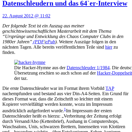
Datenschleudern und das 64`er-Interview
22. August 2012 @ 11:02
Der folgende Text ist ein Auszug aus meiner
geschichtswissenschaftlichen Masterarbeit mit dem Thema
“Ursprünge und Entwicklung des Chaos Computer Clubs in den
1980er Jahren”
(
PDF
|
ePub
).
Weitere Auszüge folgen in den
nächsten Tagen. Alle bereits veröffentlichten Teile sind
hier
zu
finden.
Die Hacker-Hymne aus der
Datenschleuder 1/1984
. Die deuts
Übersetzung erschien so auch schon auf der
Hacker-Doppelseit
der taz.
Die erste Datenschleuder war im Format ihrem Vorbild
TAP
nachempfunden und bestand aus vier Din-A4-Seiten. Ein Grund für
dieses Format war, dass die Zeitschrift so leichter mit einem
Kopierer vervielfältigt werden konnte, wozu im Impressum
1
ausdrücklich aufgefordert wurde.
Im Impressum der ersten
Datenschleuder heißt es hierzu: „Verbreitung der Zeitung erfolgt
durch Versand/Abo (Kettenbrief), Aushang in Computershops,
Waschsalons, Unis, schwarzen Brettern, Innenseiten von Klotüren
und – besonders wichtig – über Fotokopierern. Sehen, kopieren,