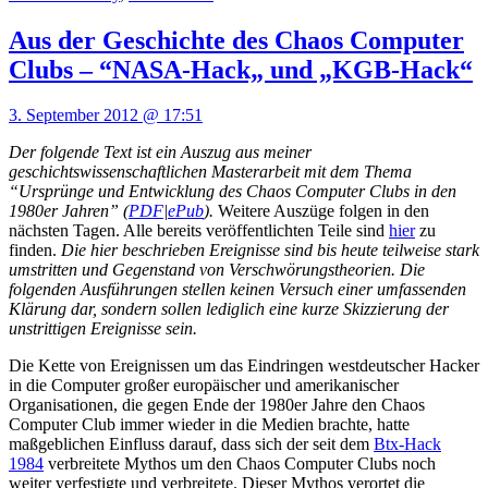
Aus der Geschichte des Chaos Computer
Clubs – “NASA-Hack„ und „KGB-Hack“
3. September 2012 @ 17:51
Der folgende Text ist ein Auszug aus meiner
geschichtswissenschaftlichen Masterarbeit mit dem Thema
“Ursprünge und Entwicklung des Chaos Computer Clubs in den
1980er Jahren” (
PDF
|
ePub
).
Weitere Auszüge folgen in den
nächsten Tagen. Alle bereits veröffentlichten Teile sind
hier
zu
finden.
Die hier beschrieben Ereignisse sind bis heute teilweise stark
umstritten und Gegenstand von Verschwörungstheorien. Die
folgenden Ausführungen stellen keinen Versuch einer umfassenden
Klärung dar, sondern sollen lediglich eine kurze Skizzierung der
unstrittigen Ereignisse sein.
Die Kette von Ereignissen um das Eindringen westdeutscher Hacker
in die Computer großer europäischer und amerikanischer
Organisationen, die gegen Ende der 1980er Jahre den Chaos
Computer Club immer wieder in die Medien brachte, hatte
maßgeblichen Einfluss darauf, dass sich der seit dem
Btx-Hack
1984
verbreitete Mythos um den Chaos Computer Clubs noch
weiter verfestigte und verbreitete. Dieser Mythos verortet die