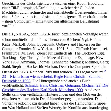
Geschichte des Clubs irgendwo zwischen einer Robin-Hood und
einer Till-Eulenspiegel-Erzählung, in welcher der Club den
Mächtigen durch technische und intellektuelle Überlegenheit immer
einen Schritt voraus ist und sie mit ihren eigenen Herrschaftsmitteln
– ihren Computern – schlägt und zur allgemeinen Belustigung
vorführt.
Die als „NASA-„ oder „KGB-Hack“ bezeichneten Vorgänge waren
1
schon unmittelbar darauf das Thema von Büchern
Vgl. Hafner,
Katie; Markoff, John: Cyberpunk. Outlaws and Hackers on the
Computer Frontier. New York u.a. 1991; Stoll, Clifford: Kuckuksei.
Frankfurt a. M. 1991. Zuerst auf Englisch als: The Cuckoo’s Egg.
Tracking a Spy Through the Maze of Computer Espionage. New
York 1989; Ammann, Thomas; Lehnhardt, Matthias; Meißner, Gerd;
Stahl, Stephan: Hacker für Moskau. Deutsche Computer-Spione im
2
Dienst des KGB. Reinbek 1989
und wurden 1999 sogar verfilmt.
23 – Nichts ist so wie es scheint. Regie Hans-Christian Schmid.
Deutschland 1998
. Die Hintergründe sind auch als Buch
veröffentlicht:
Schmidt, Hans-Christian; Gutmann, Michael: 23. Die
Geschichte des Hackers Karl Koch. München 1999
.
An dieser
Stelle kann den vielfältigen Hintergründen und den Motiven der
einzelnen Akteure nicht Detail hinterher gegangen werden. Da die
Vorgänge jedoch dazu geführt haben, dass die Hamburger Gruppe
um Wau Holland und Steffen Wernéry im Konflikt auseinanderging