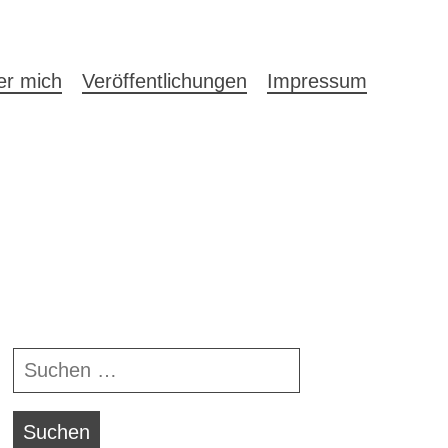
auptnavigation
er mich
Veröffentlichungen
Impressum
Navigationsleiste
Suchen
nach: