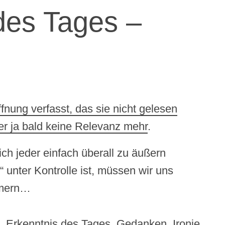
des Tages –
fnung verfasst, das sie nicht gelesen
er ja bald keine Relevanz mehr
.
ch jeder einfach überall zu äußern
 unter Kontrolle ist, müssen wir uns
mmern…
,
Erkenntnis des Tages
,
Gedanken
,
Ironie