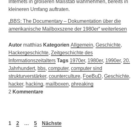
Internets in größeren Maßstab wahrnehmen, bereits in
kleineren Umfang auftraten.
„BBS: The Documentary – Dokumentation über die
amerikanische Mailboxszene der 1980er“ weiterlesen
Autor
matthias
Kategorien
Allgemein
,
Geschichte
,
Hackergeschichte
,
Zeitgeschichte des
Informationszeitalters
Tags
1970er
,
1980er
,
1990er
,
20.
Jahrhundert
,
bbs
,
computer
,
computer sind
strukturverstärker
,
counterculture
,
FoeBuD
,
Geschichte
,
hacker
,
hacking
,
mailboxen
,
phreaking
2
Kommentare
Seitennummerierung
1
2
…
5
Nächste
der