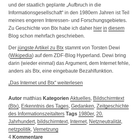
und der staatlich geplante „Aufbruch in die
Informationsgesellschaft“ in den 1980ern Jahren ist Teil
meines engeren Interessen- und Forschungsgebietes.
Zu Geschichte von Btx habe ich daher
hier
in
diesem
Blog schon mehrfach geschrieben.
Der
jüngste Artikel zu Btx
stammt von Torsten Dewi
(
Wikipedia
) auf dem ZDF-Blog Hyperland. Dewi bring
darin (wieder einmal) das Argument, dem Internet fehle,
anders als Btx, eine eingebaute Bezahlfunktion.
„Das Internet und Btx“ weiterlesen
Autor
matthias
Kategorien
Aktuelles
,
Bildschirmtext
(Btx)
,
Erkenntnis des Tages
,
Gedanken
,
Zeitgeschichte
des Informationszeitalters
Tags
1980er
,
20.
Jahrhundert
,
bildschirmtext
,
Internet
,
Netzneutralität
,
netzpolitik
,
Vernetzung
4
Kommentare