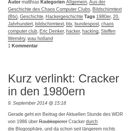
Autor
matthias
Kategorien
Allgemein
,
Aus der
Geschichte des Chaos Computer Clubs
,
Bildschirmtext
(Btx)
,
Geschichte
,
Hackergeschichte
Tags
1980er
,
20.
Jahrhundert
,
bildschirmtext
,
btx
,
bundespost
,
chaos
computer club
,
Eric Denker
,
hacker
,
hacking
,
Steffen
Wernéry
,
wau holland
1
Kommentar
Kurz verlinkt: Cracker
in den 1980ern
9. September 2014 @ 15:18
Gerade geht ein Beitrag der Aktuellen Stunde des WDR
von 1986 über
Raubkopierer
Cracker
dur
ch
die
Blogos
phäre,
und da schon seit längerem nichts