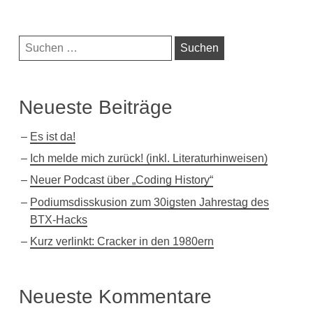
Beiträge
Navigationsleiste
Suchen
nach:
Neueste Beiträge
Es ist da!
Ich melde mich zurück! (inkl. Literaturhinweisen)
Neuer Podcast über „Coding History“
Podiumsdisskusion zum 30igsten Jahrestag des
BTX-Hacks
Kurz verlinkt: Cracker in den 1980ern
Neueste Kommentare