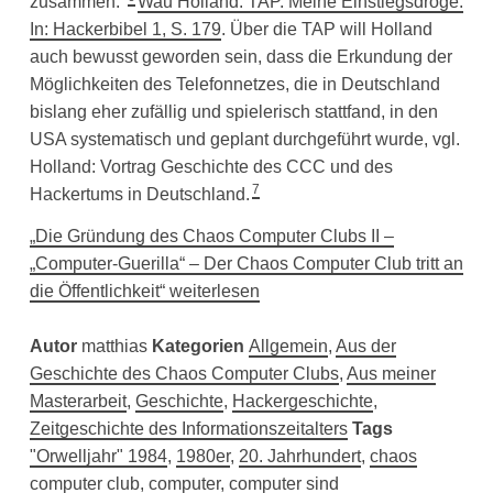
zusammen.“
Wau Holland: TAP. Meine Einstiegsdroge.
In: Hackerbibel 1, S. 179
. Über die TAP will Holland
auch bewusst geworden sein, dass die Erkundung der
Möglichkeiten des Telefonnetzes, die in Deutschland
bislang eher zufällig und spielerisch stattfand, in den
USA systematisch und geplant durchgeführt wurde, vgl.
Holland: Vortrag Geschichte des CCC und des
7
Hackertums in Deutschland.
„Die Gründung des Chaos Computer Clubs II –
„Computer-Guerilla“ – Der Chaos Computer Club tritt an
die Öffentlichkeit“ weiterlesen
Autor
matthias
Kategorien
Allgemein
,
Aus der
Geschichte des Chaos Computer Clubs
,
Aus meiner
Masterarbeit
,
Geschichte
,
Hackergeschichte
,
Zeitgeschichte des Informationszeitalters
Tags
"Orwelljahr" 1984
,
1980er
,
20. Jahrhundert
,
chaos
computer club
,
computer
,
computer sind