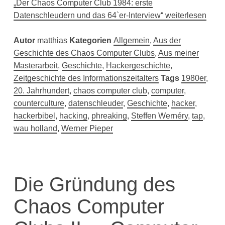
„Der Chaos Computer Club 1984: erste
Datenschleudern und das 64`er-Interview“ weiterlesen
Autor
matthias
Kategorien
Allgemein
,
Aus der
Geschichte des Chaos Computer Clubs
,
Aus meiner
Masterarbeit
,
Geschichte
,
Hackergeschichte
,
Zeitgeschichte des Informationszeitalters
Tags
1980er
,
20. Jahrhundert
,
chaos computer club
,
computer
,
counterculture
,
datenschleuder
,
Geschichte
,
hacker
,
hackerbibel
,
hacking
,
phreaking
,
Steffen Wernéry
,
tap
,
wau holland
,
Werner Pieper
Die Gründung des
Chaos Computer