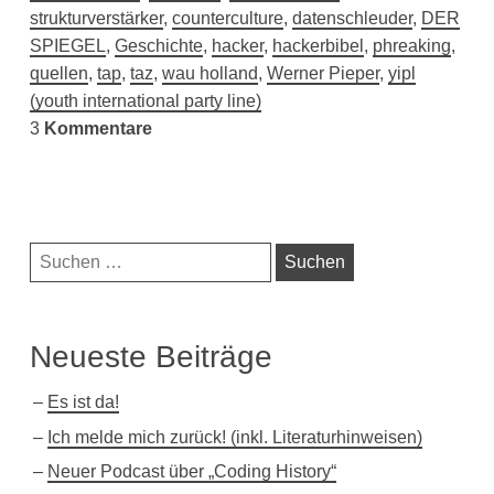
strukturverstärker
,
counterculture
,
datenschleuder
,
DER
SPIEGEL
,
Geschichte
,
hacker
,
hackerbibel
,
phreaking
,
quellen
,
tap
,
taz
,
wau holland
,
Werner Pieper
,
yipl
(youth international party line)
3
Kommentare
Navigationsleiste
Suchen
nach:
Neueste Beiträge
Es ist da!
Ich melde mich zurück! (inkl. Literaturhinweisen)
Neuer Podcast über „Coding History“