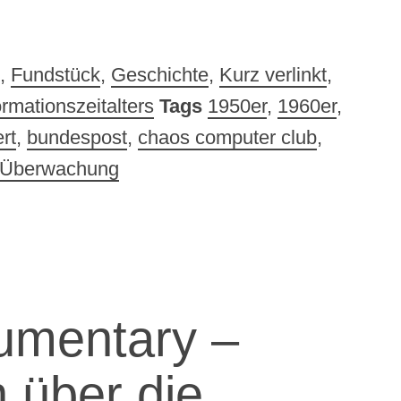
,
Fundstück
,
Geschichte
,
Kurz verlinkt
,
rmationszeitalters
Tags
1950er
,
1960er
,
rt
,
bundespost
,
chaos computer club
,
Überwachung
umentary –
 über die