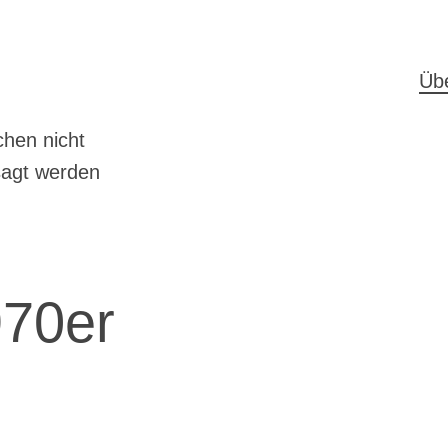
H
Üb
hen nicht
sagt werden
70er