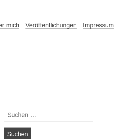
auptnavigation
er mich
Veröffentlichungen
Impressum
Navigationsleiste
Suchen
nach: