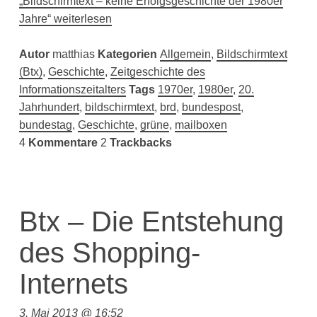
„Bildschirmtext – keine Erfolgsgeschichte der 1980er
Jahre“ weiterlesen
Autor
matthias
Kategorien
Allgemein
,
Bildschirmtext
(Btx)
,
Geschichte
,
Zeitgeschichte des
Informationszeitalters
Tags
1970er
,
1980er
,
20.
Jahrhundert
,
bildschirmtext
,
brd
,
bundespost
,
bundestag
,
Geschichte
,
grüne
,
mailboxen
4
Kommentare
2
Trackbacks
Btx – Die Entstehung
des Shopping-
Internets
3. Mai 2013 @ 16:52