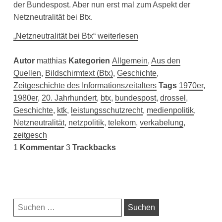
der Bundespost. Aber nun erst mal zum Aspekt der
Netzneutralität bei Btx.
„Netzneutralität bei Btx“ weiterlesen
Autor
matthias
Kategorien
Allgemein
,
Aus den
Quellen
,
Bildschirmtext (Btx)
,
Geschichte
,
Zeitgeschichte des Informationszeitalters
Tags
1970er
,
1980er
,
20. Jahrhundert
,
btx
,
bundespost
,
drossel
,
Geschichte
,
ktk
,
leistungsschutzrecht
,
medienpolitik
,
Netzneutralität
,
netzpolitik
,
telekom
,
verkabelung
,
zeitgesch
1
Kommentar
3
Trackbacks
Navigationsleiste
Suchen
nach: