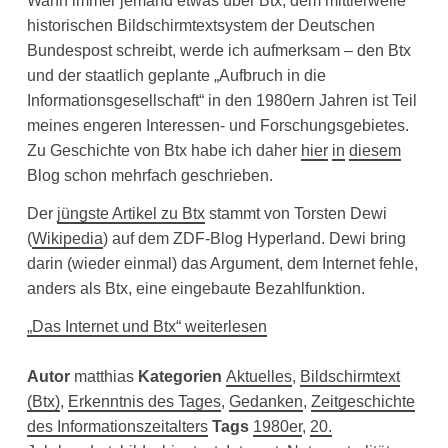
Wann immer jemand etwas über Btx, dem mittlerweile
historischen Bildschirmtextsystem der Deutschen
Bundespost schreibt, werde ich aufmerksam – den Btx
und der staatlich geplante „Aufbruch in die
Informationsgesellschaft“ in den 1980ern Jahren ist Teil
meines engeren Interessen- und Forschungsgebietes.
Zu Geschichte von Btx habe ich daher
hier
in
diesem
Blog schon mehrfach geschrieben.
Der
jüngste Artikel zu Btx
stammt von Torsten Dewi
(
Wikipedia
) auf dem ZDF-Blog Hyperland. Dewi bring
darin (wieder einmal) das Argument, dem Internet fehle,
anders als Btx, eine eingebaute Bezahlfunktion.
„Das Internet und Btx“ weiterlesen
Autor
matthias
Kategorien
Aktuelles
,
Bildschirmtext
(Btx)
,
Erkenntnis des Tages
,
Gedanken
,
Zeitgeschichte
des Informationszeitalters
Tags
1980er
,
20.