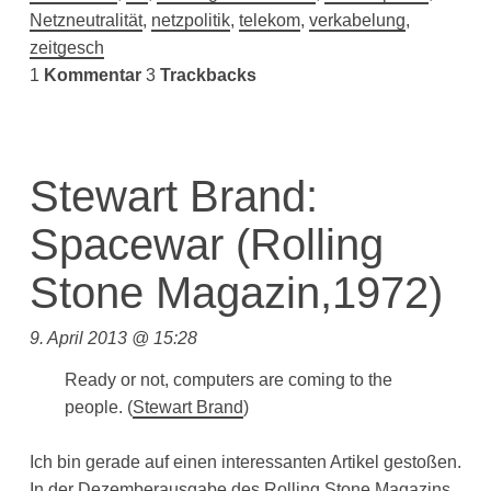
Netzneutralität
,
netzpolitik
,
telekom
,
verkabelung
,
zeitgesch
1
Kommentar
3
Trackbacks
Stewart Brand:
Spacewar (Rolling
Stone Magazin,1972)
9. April 2013 @ 15:28
Ready or not, computers are coming to the
people. (
Stewart Brand
)
Ich bin gerade auf einen interessanten Artikel gestoßen.
In der Dezemberausgabe des
Rolling Stone Magazins