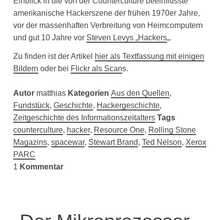
Einblick in die von der Counterculture beeinflusste
amerikanische Hackerszene der frühen 1970er Jahre,
vor der massenhaften Verbreitung von Heimcomputern
und gut 10 Jahre vor
Steven Levys „Hackers
„.
Zu finden ist der Artikel
hier als Textfassung mit einigen
Bildern
oder bei
Flickr als Scan
s.
Autor
matthias
Kategorien
Aus den Quellen
,
Fundstück
,
Geschichte
,
Hackergeschichte
,
Zeitgeschichte des Informationszeitalters
Tags
counterculture
,
hacker
,
Resource One
,
Rolling Stone
Magazins
,
spacewar
,
Stewart Brand
,
Ted Nelson
,
Xerox
PARC
1
Kommentar