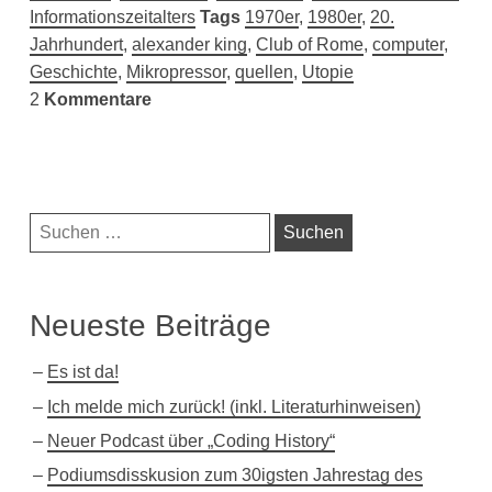
Informationszeitalters
Tags
1970er
,
1980er
,
20.
Jahrhundert
,
alexander king
,
Club of Rome
,
computer
,
Geschichte
,
Mikropressor
,
quellen
,
Utopie
2
Kommentare
Navigationsleiste
Suchen
nach:
Neueste Beiträge
Es ist da!
Ich melde mich zurück! (inkl. Literaturhinweisen)
Neuer Podcast über „Coding History“
Podiumsdisskusion zum 30igsten Jahrestag des