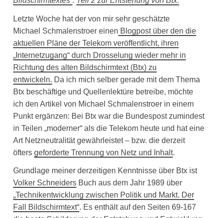
Bildschirmtextes”
.
Teil 2 zur Entstehung von Btx.
Letzte Woche hat der von mir sehr geschätzte
Michael Schmalenstroer einen
Blogpost über den die
aktuellen Pläne der Telekom veröffentlicht, ihren
„Internetzugang“ durch Drosselung wieder mehr in
Richtung des alten Bildschirmtext (Btx) zu
entwickeln.
Da ich mich selber gerade mit dem Thema
Btx beschäftige und Quellenlektüre betreibe, möchte
ich den Artikel von Michael Schmalenstroer in einem
Punkt ergänzen: Bei Btx war die Bundespost zumindest
in Teilen „moderner“ als die Telekom heute und hat eine
Art Netzneutralität gewährleistet – bzw. die derzeit
öfters
geforderte Trennung von Netz und Inhalt
.
Grundlage meiner derzeitigen Kenntnisse über Btx ist
Volker Schneiders
Buch aus dem Jahr 1989 über
„Technikentwicklung zwischen Politik und Markt. Der
Fall Bildschirmtext“
. Es enthält auf den Seiten 69-167