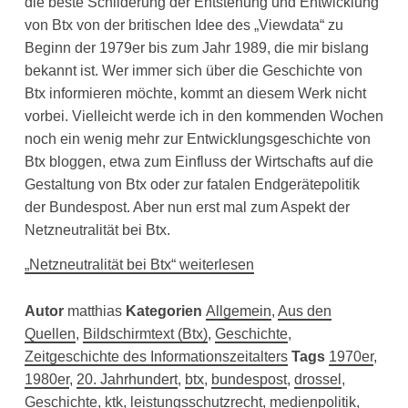
die beste Schilderung der Entstehung und Entwicklung
von Btx von der britischen Idee des „Viewdata“ zu
Beginn der 1979er bis zum Jahr 1989, die mir bislang
bekannt ist. Wer immer sich über die Geschichte von
Btx informieren möchte, kommt an diesem Werk nicht
vorbei. Vielleicht werde ich in den kommenden Wochen
noch ein wenig mehr zur Entwicklungsgeschichte von
Btx bloggen, etwa zum Einfluss der Wirtschafts auf die
Gestaltung von Btx oder zur fatalen Endgerätepolitik
der Bundespost. Aber nun erst mal zum Aspekt der
Netzneutralität bei Btx.
„Netzneutralität bei Btx“ weiterlesen
Autor
matthias
Kategorien
Allgemein
,
Aus den
Quellen
,
Bildschirmtext (Btx)
,
Geschichte
,
Zeitgeschichte des Informationszeitalters
Tags
1970er
,
1980er
,
20. Jahrhundert
,
btx
,
bundespost
,
drossel
,
Geschichte
,
ktk
,
leistungsschutzrecht
,
medienpolitik
,