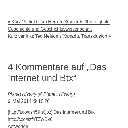
Beitragsnavigation
Kurz Verlinkt: Jan Hecker-Stampehl über digitale
Geschichte und Geschichtsswissenschaft
Kurz verlinkt: Ted Nelson’s Xanadu, Transklusion
4 Kommentare auf „Das
Internet und Btx“
Planet History (@Planet_History)
6. Mai 2014 @ 18:20
[http://t.co/csrf59nQbz] Das Internet und Btx
http://t.co/szfnTZwDv8
Antworten