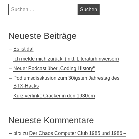
Navigationsleiste
Suchen
nach:
Neueste Beiträge
Es ist da!
Ich melde mich zurück! (inkl. Literaturhinweisen)
Neuer Podcast über „Coding History“
Podiumsdisskusion zum 30igsten Jahrestag des
BTX-Hacks
Kurz verlinkt: Cracker in den 1980ern
Neueste Kommentare
pirx
zu
Der Chaos Computer Club 1985 und 1986 –