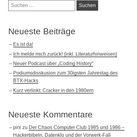
Navigationsleiste
nach:
Neueste Beiträge
Es ist da!
Ich melde mich zurück! (inkl. Literaturhinweisen)
Neuer Podcast über „Coding History“
Podiumsdisskusion zum 30igsten Jahrestag des
BTX-Hacks
Kurz verlinkt: Cracker in den 1980ern
Neueste Kommentare
pirx
zu
Der Chaos Computer Club 1985 und 1986 –
Hackerbibeln, Datenklo und der Vorwerk-Fall