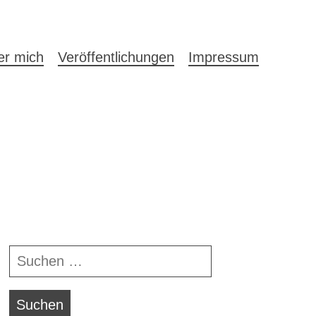
auptnavigation
er mich
Veröffentlichungen
Impressum
Navigationsleiste
Suchen
nach: