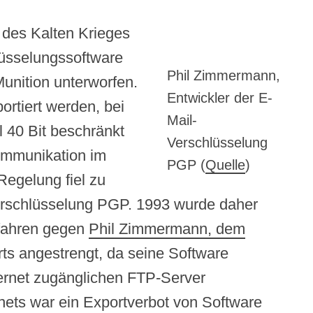
 des Kalten Krieges
lüsselungssoftware
Phil Zimmermann,
unition unterworfen.
Entwickler der E-
rtiert werden, bei
Mail-
 40 Bit beschränkt
Verschlüsselung
ommunikation im
PGP (
Quelle
)
Regelung fiel zu
erschlüsselung PGP. 1993 wurde daher
rfahren gegen
Phil Zimmermann, dem
ts angestrengt, da seine Software
ternet zugänglichen FTP-Server
rnets war ein Exportverbot von Software