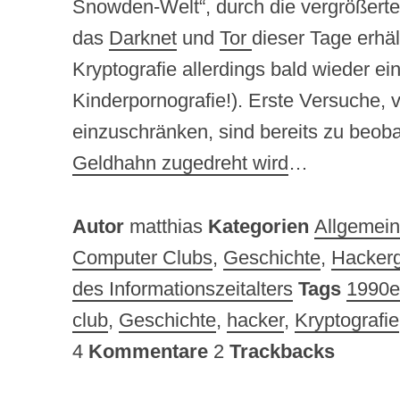
Snowden-Welt“, durch die vergrößerte
das
Darknet
und
Tor
dieser Tage erhäl
Kryptografie allerdings bald wieder e
Kinderpornografie!). Erste Versuche,
einzuschränken, sind bereits zu beob
Geldhahn zugedreht wird
…
Autor
matthias
Kategorien
Allgemein
Computer Clubs
,
Geschichte
,
Hackerg
des Informationszeitalters
Tags
1990e
club
,
Geschichte
,
hacker
,
Kryptografie
4
Kommentare
2
Trackbacks