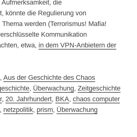
 Aufmerksamkeit, die
t, könnte die Regulierung von
in Thema werden (Terrorismus! Mafia!
 verschlüsselte Kommunikation
achten, etwa,
in dem VPN-Anbietern der
,
Aus der Geschichte des Chaos
eschichte
,
Überwachung
,
Zeitgeschichte
r
,
20. Jahrhundert
,
BKA
,
chaos computer
,
netzpolitik
,
prism
,
Überwachung