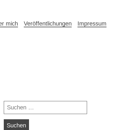
auptnavigation
er mich
Veröffentlichungen
Impressum
Navigationsleiste
Suchen
nach: