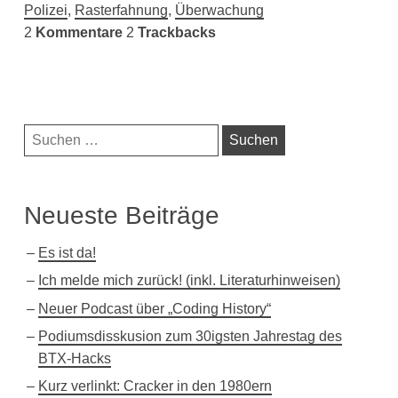
Polizei
,
Rasterfahnung
,
Überwachung
2
Kommentare
2
Trackbacks
Navigationsleiste
Suchen
nach:
Neueste Beiträge
Es ist da!
Ich melde mich zurück! (inkl. Literaturhinweisen)
Neuer Podcast über „Coding History“
Podiumsdisskusion zum 30igsten Jahrestag des
BTX-Hacks
Kurz verlinkt: Cracker in den 1980ern