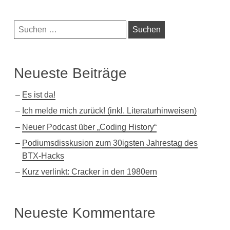
Navigationsleiste
Suchen
nach:
Neueste Beiträge
Es ist da!
Ich melde mich zurück! (inkl. Literaturhinweisen)
Neuer Podcast über „Coding History“
Podiumsdisskusion zum 30igsten Jahrestag des
BTX-Hacks
Kurz verlinkt: Cracker in den 1980ern
Neueste Kommentare