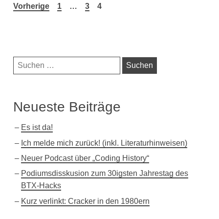
Seitennummerierung
Vorherige
1
…
3
4
der
Beiträge
Navigationsleiste
Suchen
nach:
Neueste Beiträge
Es ist da!
Ich melde mich zurück! (inkl. Literaturhinweisen)
Neuer Podcast über „Coding History“
Podiumsdisskusion zum 30igsten Jahrestag des
BTX-Hacks
Kurz verlinkt: Cracker in den 1980ern