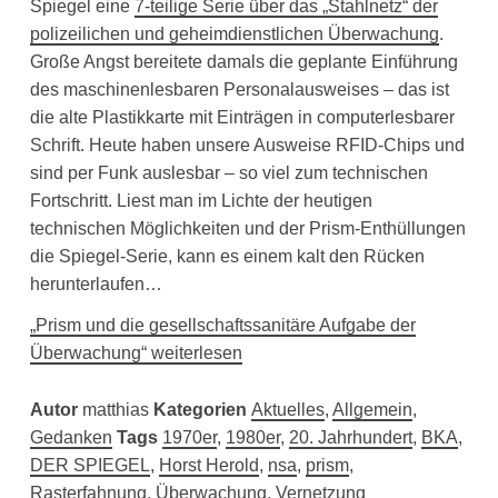
Spiegel eine
7-teilige Serie über das „Stahlnetz“ der
polizeilichen und geheimdienstlichen Überwachung
.
Große Angst bereitete damals die geplante Einführung
des maschinenlesbaren Personalausweises – das ist
die alte Plastikkarte mit Einträgen in computerlesbarer
Schrift. Heute haben unsere Ausweise RFID-Chips und
sind per Funk auslesbar – so viel zum technischen
Fortschritt. Liest man im Lichte der heutigen
technischen Möglichkeiten und der Prism-Enthüllungen
die Spiegel-Serie, kann es einem kalt den Rücken
herunterlaufen…
„Prism und die gesellschaftssanitäre Aufgabe der
Überwachung“ weiterlesen
Autor
matthias
Kategorien
Aktuelles
,
Allgemein
,
Gedanken
Tags
1970er
,
1980er
,
20. Jahrhundert
,
BKA
,
DER SPIEGEL
,
Horst Herold
,
nsa
,
prism
,
Rasterfahnung
,
Überwachung
,
Vernetzung