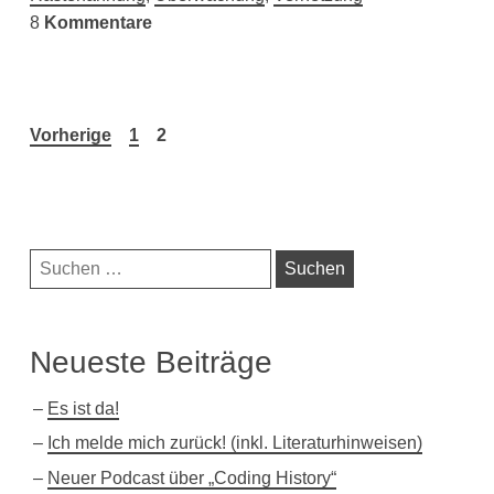
8
Kommentare
Seitennummerierung
Vorherige
1
2
der
Beiträge
Navigationsleiste
Suchen
nach:
Neueste Beiträge
Es ist da!
Ich melde mich zurück! (inkl. Literaturhinweisen)
Neuer Podcast über „Coding History“