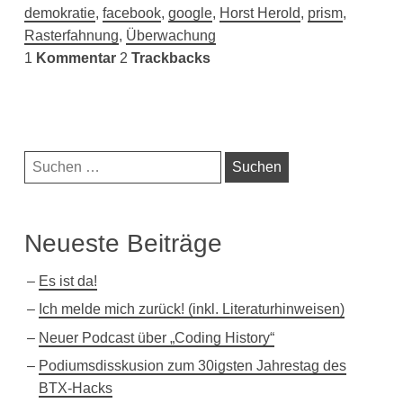
demokratie
,
facebook
,
google
,
Horst Herold
,
prism
,
Rasterfahnung
,
Überwachung
1
Kommentar
2
Trackbacks
Navigationsleiste
Suchen
nach:
Neueste Beiträge
Es ist da!
Ich melde mich zurück! (inkl. Literaturhinweisen)
Neuer Podcast über „Coding History“
Podiumsdisskusion zum 30igsten Jahrestag des
BTX-Hacks