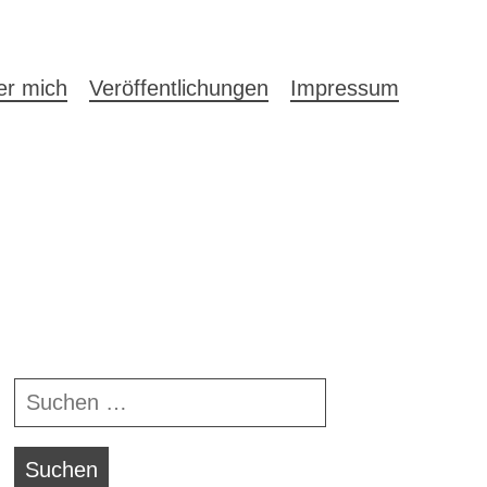
auptnavigation
er mich
Veröffentlichungen
Impressum
Navigationsleiste
Suchen
nach: