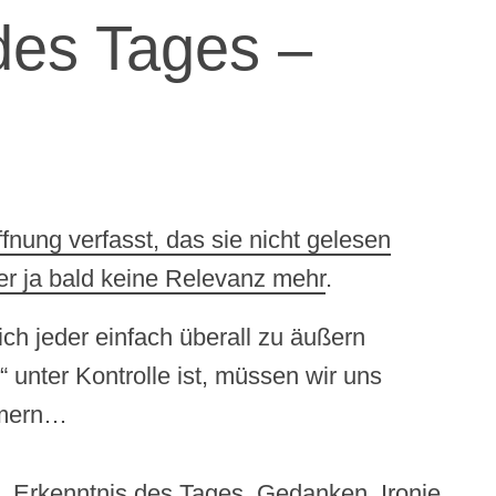
des Tages –
fnung verfasst, das sie nicht gelesen
er ja bald keine Relevanz mehr
.
ch jeder einfach überall zu äußern
 unter Kontrolle ist, müssen wir uns
mmern…
,
Erkenntnis des Tages
,
Gedanken
,
Ironie