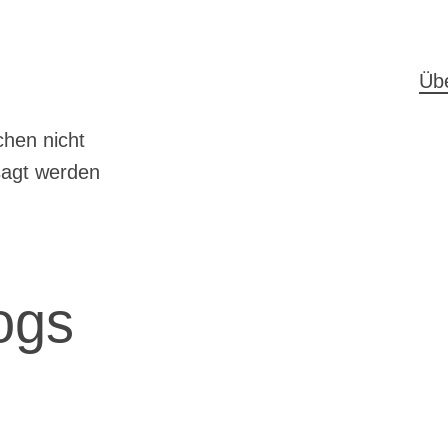
H
Üb
hen nicht
sagt werden
ogs